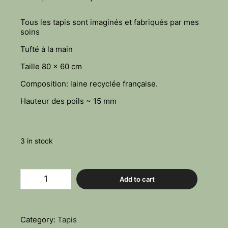
price
price
was:
is:
Tous les tapis sont imaginés et fabriqués par mes
300,00€.
150,00€.
soins
Tufté à la main
Taille 80 x 60 cm
Composition: laine recyclée française.
Hauteur des poils ~ 15 mm
3 in stock
Vaste
Add to cart
ciel
quantity
Category:
Tapis