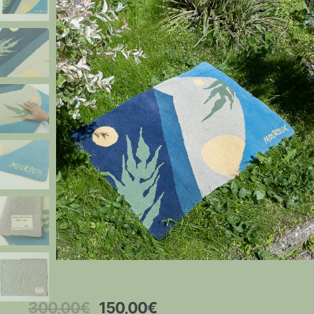
Original
Current
300,00
€
150,00
€