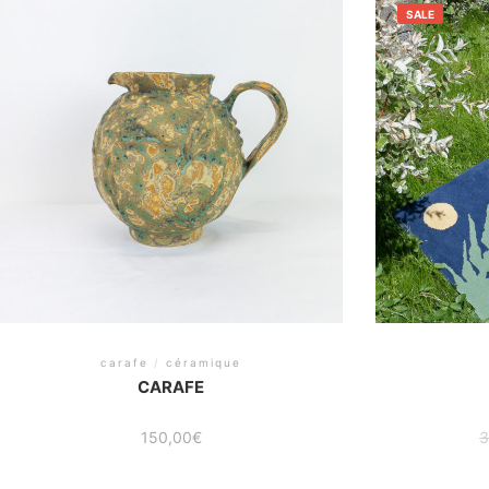
SALE
carafe
/
céramique
CARAFE
150,00
€
3