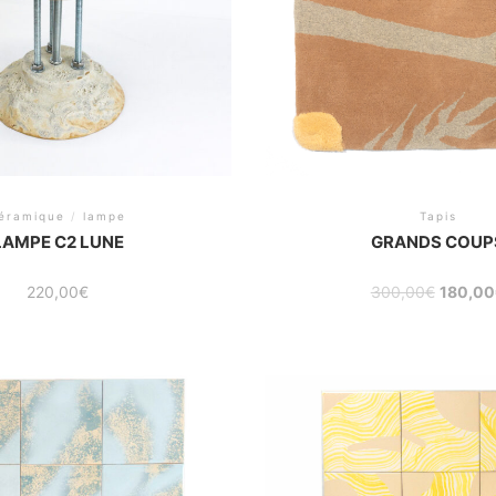
éramique
/
lampe
Tapis
LAMPE C2 LUNE
GRANDS COUP
Original
220,00
€
300,00
€
180,00
price
was:
300,00