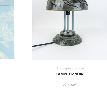
céramique
/
lampe
E
LAMPE C2 NOIR
220,00
€